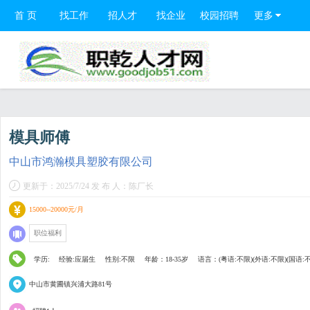
首 页
找工作
招人才
找企业
校园招聘
更多
模具师傅
中山市鸿瀚模具塑胶有限公司
更新于：2025/7/24 发 布 人：陈厂长
15000--20000元/月
职位福利
学历:
经验:应届生
性别:不限
年龄：18-35岁
语言：(粤语:不限)(外语:不限)(国语:
中山市黄圃镇兴浦大路81号