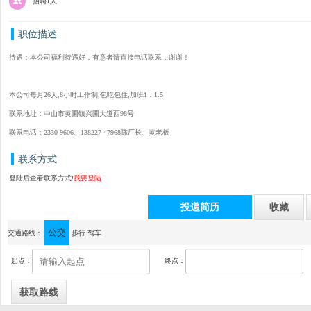
招聘1人
职位描述
待遇：本公司福利待遇好，有意者请直接电话联系，谢谢！
本公司每月26天,8小时工作制,包吃包住,加班1：1.5
联系地址：中山市黄圃镇兴圃大道西98号
联系电话：2330 9606、138227 47968陈厂长、黄老板
联系方式
登陆后查看联系方式!
我要登陆
投递简历
收藏
公交
通讯地址：中山市黄圃镇兴浦大路81号
交通路线：
步行
驾车
起点：
终点：