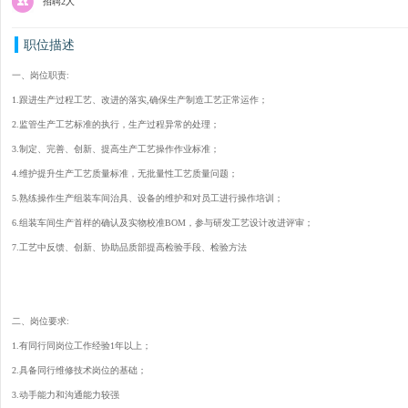
招聘2人
职位描述
一、岗位职责:
1.跟进生产过程工艺、改进的落实,确保生产制造工艺正常运作；
2.监管生产工艺标准的执行，生产过程异常的处理；
3.制定、完善、创新、提高生产工艺操作作业标准；
4.维护提升生产工艺质量标准，无批量性工艺质量问题；
5.熟练操作生产组装车间治具、设备的维护和对员工进行操作培训；
6.组装车间生产首样的确认及实物校准BOM，参与研发工艺设计改进评审；
7.工艺中反馈、创新、协助品质部提高检验手段、检验方法
二、岗位要求:
1.有同行同岗位工作经验1年以上；
2.具备同行维修技术岗位的基础；
3.动手能力和沟通能力较强