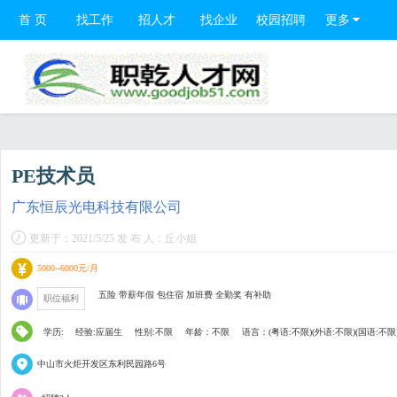
首 页
找工作
招人才
找企业
校园招聘
更多
PE技术员
广东恒辰光电科技有限公司
更新于：2021/5/25 发 布 人：丘小姐
5000--6000元/月
五险 带薪年假 包住宿 加班费 全勤奖 有补助
职位福利
学历:
经验:应届生
性别:不限
年龄：不限
语言：(粤语:不限)(外语:不限)(国语:不限
中山市火炬开发区东利民园路6号