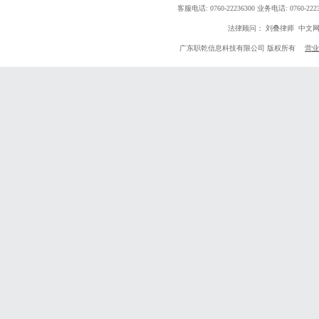
客服电话: 0760-22236300 业务电话: 0760
法律顾问： 刘叠律师 中文
广东职乾信息科技有限公司 版权所有
营业