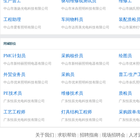
生产普工
驱动维修或测试员
维修工
中山市激扬光电科技有限公司
中山市米犇照明科技有限公司
中山市姚氏照
工程助理
车间物料员
装配质检
中山市爱客照明有限公司
中山市达而美光电科技有限公司
中山市展烨灯
同城职位
PMC计划员
采购核价员
绘图员
中山市新特丽照明电器有限公司
中山市新特丽照明电器有限公司
中山市优米照
外贸业务员
采购员
普工/生产
中山市优米照明科技有限公司
中山市优米照明科技有限公司
中山市余氏照
PE技术员
维修技术员
质检员
广东恒辰光电科技有限公司
广东恒辰光电科技有限公司
广东恒辰光电
工艺工程师
灯具结构工程师
采购跟单/
广东恒辰光电科技有限公司
广东恒辰光电科技有限公司
广东恒辰光电
关于我们
|
求职帮助
|
招聘指南
|
现场招聘会
|
人才