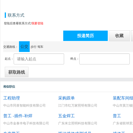
联系方式
登陆后查看联系方式!
我要登陆
投递简历
收藏
公交
通讯地址：中山市火炬开发区东利民园路6号
交通路线：
步行
驾车
起点：
终点：
相似职位
工程助理
采购跟单
装配车间
中山市同喜智能科技有限公司
江门市红万家照明有限公司
中山市莫兰顿
普工 -插件-补焊
五金焊工
普工
中山市金泰丰电子科技有限公司
广东米立照明科技有限公司
广东省联球景