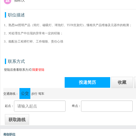
招聘1人
职位描述
1、熟悉led照明产品（筒灯、磁吸灯、球泡灯、T5T8支架灯)，懂相关产品维修及元器件的检测；
2、对处理生产中出现的异常有一定的经验；
3、能配合工程师打样、工作细致、责任心强
联系方式
登陆后查看联系方式!
我要登陆
投递简历
收藏
公交
通讯地址：中山市横栏镇茂辉工业区益辉三路5号
交通路线：
步行
驾车
起点：
终点：
相似职位