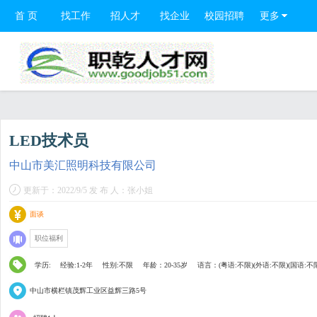
首 页
找工作
招人才
找企业
校园招聘
更多
LED技术员
中山市美汇照明科技有限公司
更新于：2022/9/5 发 布 人：张小姐
面谈
职位福利
学历:
经验:1-2年
性别:不限
年龄：20-35岁
语言：(粤语:不限)(外语:不限)(国语:不
中山市横栏镇茂辉工业区益辉三路5号