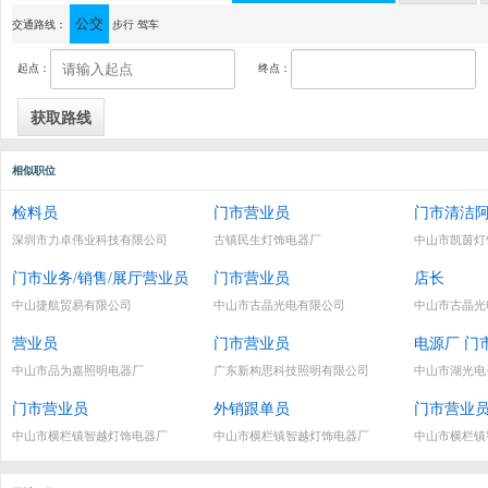
公交
通讯地址：中山市横栏四沙乐丰三路16号（二号对面 ）露曼施灯饰
交通路线：
步行
驾车
起点：
终点：
相似职位
检料员
门市营业员
门市清洁
深圳市力卓伟业科技有限公司
古镇民生灯饰电器厂
中山市凯茵灯
门市业务/销售/展厅营业员
门市营业员
店长
中山捷航贸易有限公司
中山市古晶光电有限公司
中山市古晶光
营业员
门市营业员
电源厂 门
中山市品为嘉照明电器厂
广东新构思科技照明有限公司
中山市湖光电
门市营业员
外销跟单员
门市营业
中山市横栏镇智越灯饰电器厂
中山市横栏镇智越灯饰电器厂
中山市横栏镇