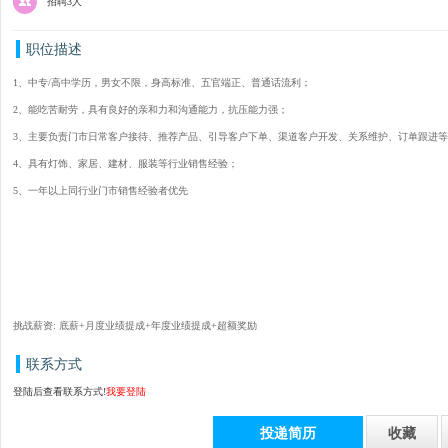
招聘3人
职位描述
1、中专/高中学历，男女不限，身高标准、五官端正、普通话流利；
2、能吃苦耐劳，具有良好的亲和力和沟通能力，抗压能力强；
3、主要负责门市日常客户接待、推荐产品、引导客户下单、渠道客户开发、关系维护、订单跟进等
4、具有灯饰、家居、建材、服装等行业销售经验；
5、一年以上同行业门市销售经验者优先
挑战薪资: 底薪+月度业绩提成+年度业绩提成+超额奖励
联系方式
登陆后查看联系方式!
我要登陆
投递简历
收藏