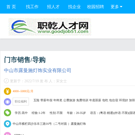
首 页
找工作
招人才
找企业
校园招聘
更多
门市销售/导购
中山市露曼施灯饰实业有限公司
更新于：2022/7/19 发 布 人：宋女士
4000--5000元/月
五险 带薪年假 年终奖 公费旅游 免费培训 年底双薪 包吃 包住宿 环境好 加班
职位福利
学历:高中
经验:1-2年
性别:不限
年龄：20-35岁
语言：(粤语:精通)(外语:不限)(国语
中山市横栏四沙乐丰三路16号（二号对面 ）露曼施灯饰