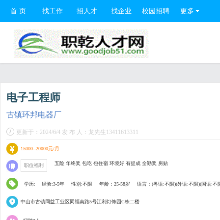
首 页
找工作
招人才
找企业
校园招聘
更多
电子工程师
古镇环邦电器厂
更新于：2024/6/4 发 布 人：龙先生13411613311
15000--20000元/月
五险 年终奖 包吃 包住宿 环境好 有提成 全勤奖 房贴
职位福利
学历:
经验:3-5年
性别:不限
年龄：25-58岁
语言：(粤语:不限)(外语:不限)(国语:不
中山市古镇同益工业区同福南路5号江利灯饰园C栋二楼