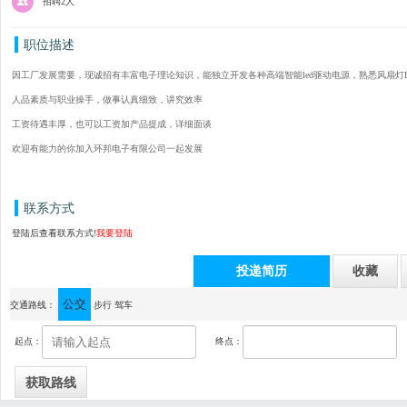
招聘2人
职位描述
因工厂发展需要，现诚招有丰富电子理论知识，能独立开发各种高端智能led驱动电源，熟悉风扇灯
人品素质与职业操手，做事认真细致，讲究效率
工资待遇丰厚，也可以工资加产品提成，详细面谈
欢迎有能力的你加入环邦电子有限公司一起发展
联系方式
登陆后查看联系方式!
我要登陆
投递简历
收藏
公交
通讯地址：中山市古镇同益工业区同福南路5号江利灯饰园C栋二楼
交通路线：
步行
驾车
起点：
终点：