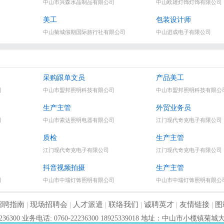
中山市兴森水晶制品有限公司
中山欧雄灯饰灯饰有限公司
美工
包装设计师
中山菊城假期国际旅行社有限公司
中山进成电子有限公司
采购跟单文员
产品美工
司
中山市盟邦照明科技有限公司
中山市盟邦照明科技有限公
生产主管
外贸业务员
司
中山市索达照明电器有限公司
江门现代奇克电子有限公司
质检
生产主管
江门现代奇克电子有限公司
江门现代奇克电子有限公司
抖音视频拍摄
生产主管
司
中山市中瑞灯饰照明有限公司
中山市中瑞灯饰照明有限公
招聘指南
|
现场招聘会
|
人才派遣
|
联络我们
|
诚聘英才
|
友情链接
|
图
2236300 业务电话: 0760-22236300 18925339018 地址：中山市小榄