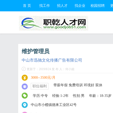
首 页
找工作
招人才
找企业
校园招聘
维护管理员
中山市迅驰文化传播广告有限公司
更新于：2019/8/24 发 布 人：何小姐
3000--3500元/月
带薪年假 免费培训 环境好 双休
职位福利
学历:中专
经验:1-2年
性别:男
年龄：18-35岁
中山市小榄镇德来工业区42号