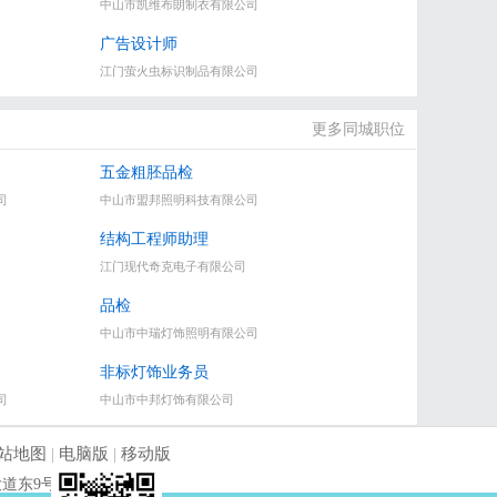
中山市凯维布朗制衣有限公司
广告设计师
江门萤火虫标识制品有限公司
更多同城职位
五金粗胚品检
司
中山市盟邦照明科技有限公司
结构工程师助理
江门现代奇克电子有限公司
品检
中山市中瑞灯饰照明有限公司
非标灯饰业务员
司
中山市中邦灯饰有限公司
站地图
|
电脑版
|
移动版
镇菊城大道东9号首层第3卡