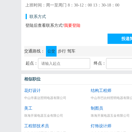
上班时间：周一至周门 8：30-12：00 13：30-18：00
联系方式
登陆后查看联系方式!
我要登陆
投递
通讯地址：中山市小榄镇德来工业区42号
交通路线：
公交
步行
驾车
起点：
终点：
相似职位
花灯设计
结构工程师
中山市索达照明电器有限公司
中山市巴比特照明电器有限
美工
制图员
珠海开展电器五金有限公司
珠海开展电器五金有限公司
工程部技术员
灯饰设计师