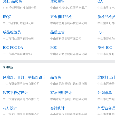
SMT 品检员
质检主管
QA
广东乐销照明科技有限公司
中山市小榄镇亿联照明电器厂
中山市灵杰电
IPQC
五金粗胚品检
质检品检
中山市晶同灯饰有限公司
中山市盟邦照明科技有限公司
中山益昕灯饰
成品检验员
品质主管
IQC
中山市科益照明有限公司
中山市科益照明有限公司
中山市普卓尔
IQC FQC QA
FQC
质检 IQC
中山市横栏镇峻驰灯饰厂
中山市宏光照明电器有限公司
中山市凯茵灯
同城职位
风扇灯、台灯、平板灯设计
品管员
北欧灯设
中山市冠华照明灯饰有限公司
中山市冠华照明灯饰有限公司
中山市冠华照
铁艺平板灯设计
家居照明设计
计划跟单
中山市冠华照明灯饰有限公司
中山市冠华照明灯饰有限公司
中山市冠华照
花灯设计
会计统计
外贸业务
中山市索达照明电器有限公司
中山市索达照明电器有限公司
中山市索达照