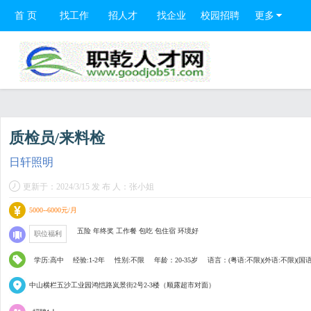
首 页
找工作
招人才
找企业
校园招聘
更多
质检员/来料检
日轩照明
更新于：2024/3/15 发 布 人：张小姐
5000--6000元/月
五险 年终奖 工作餐 包吃 包住宿 环境好
职位福利
学历:高中
经验:1-2年
性别:不限
年龄：20-35岁
语言：(粤语:不限)(外语:不限)(国语
中山横栏五沙工业园鸿恺路岚景街2号2-3楼（顺露超市对面）