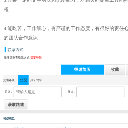
程
4.能吃苦，工作细心，有严谨的工作态度，有很好的责任
的团队合作意识
联系方式
登陆后查看联系方式!
我要登陆
投递简历
收藏
公交
通讯地址：中山横栏五沙工业园鸿恺路岚景街2号2-3楼（顺露超市对面）
交通路线：
步行
驾车
起点：
终点：
相似职位