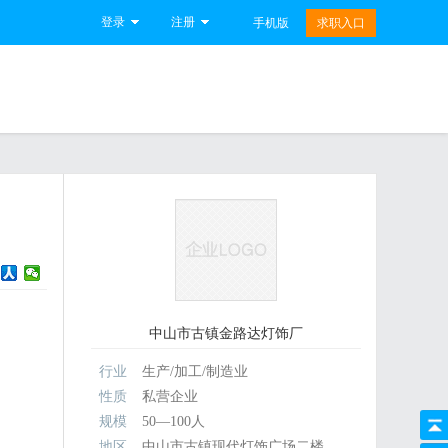
登录
注册
手机版
求职入口
中山市古镇金路达灯饰厂
行业
生产/加工/制造业
性质
私营企业
规模
50—100人
地区
中山市古镇现代灯饰广场二楼