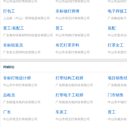
中山市晶同灯饰有限公司
中山市晶同灯饰有限公司
中山市晶同灯
打包工
非标做灯师傅
电子焊接
上品家（中山）照明电器有限公司
中山市琪宝灯饰有限公司
广东枫创电子
普工/装配工
普工
装配
广东奥科特新材料科技股份有限公司
中山市琦林灯饰有限公司
中山市普卓尔
非标组装员
布艺灯罩开料
灯罩女工
广东米立照明科技有限公司
中山市卓晋灯饰有限公司
中山市卓晋灯
同城职位
非标灯饰设计师
灯带结构工程师
项目销售
中山市中邦灯饰有限公司
广东朗漫光电科技有限公司
广东朗漫光电
品检员
灯带电子工程师
门市销售
广东朗漫光电科技有限公司
广东朗漫光电科技有限公司
中山市中瑞灯
厂长
车床工
普工
中山市琪宝灯饰有限公司
中山市琪宝灯饰有限公司
中山市威尔奈