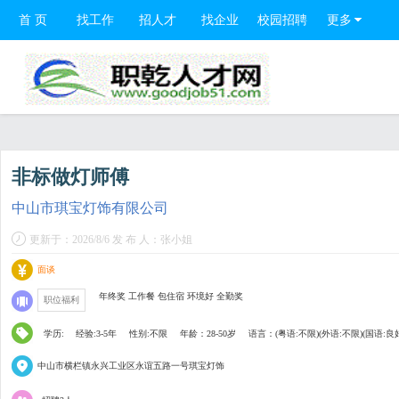
首 页
找工作
招人才
找企业
校园招聘
更多
非标做灯师傅
中山市琪宝灯饰有限公司
更新于：2026/8/6 发 布 人：张小姐
面谈
年终奖 工作餐 包住宿 环境好 全勤奖
职位福利
学历:
经验:3-5年
性别:不限
年龄：28-50岁
语言：(粤语:不限)(外语:不限)(国语:良
中山市横栏镇永兴工业区永谊五路一号琪宝灯饰