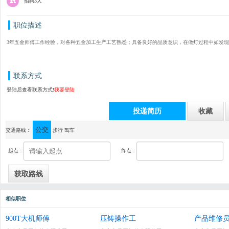
招聘3人
职位描述
3年五金师傅工作经验，对各种五金加工生产工艺熟悉；具备良好的品质意识，在做灯过程中如发
联系方式
登陆后查看联系方式!
我要登陆
投递简历
收藏
公交
通讯地址：中山市横栏镇永兴工业区永谊五路一号琪宝灯饰
交通路线：
步行
驾车
起点：
终点：
相似职位
900T大机师傅
压铸操作工
产品维修