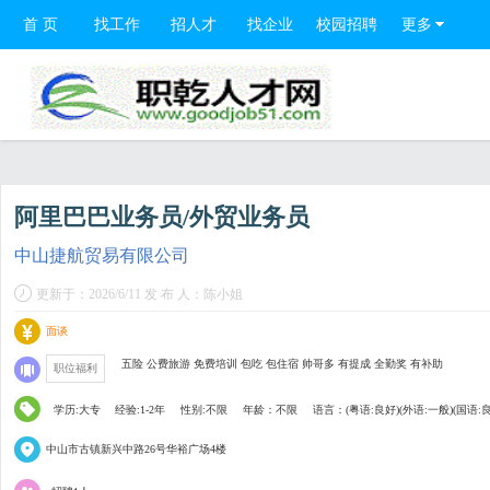
首 页
找工作
招人才
找企业
校园招聘
更多
阿里巴巴业务员/外贸业务员
中山捷航贸易有限公司
更新于：2026/6/11 发 布 人：陈小姐
面谈
五险 公费旅游 免费培训 包吃 包住宿 帅哥多 有提成 全勤奖 有补助
职位福利
学历:大专
经验:1-2年
性别:不限
年龄：不限
语言：(粤语:良好)(外语:一般)(国语:
中山市古镇新兴中路26号华裕广场4楼