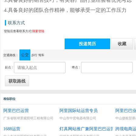
4.具备良好的团队合作精神，能够承受一定的工作压力
联系方式
登陆后查看联系方式!
我要登陆
投递简历
收藏
公交
通讯地址：中山市古镇新兴中路26号华裕广场4楼
交通路线：
步行
驾车
起点：
终点：
相似职位
阿里巴巴运营
阿里国际站运营专员
阿里巴巴业
广东省联球景观照明工程有限公司
中山市中宏电器有限公司
中山捷航贸易
1688运营
灯具网站推广兼阿里巴巴运营学徒
跨境电商