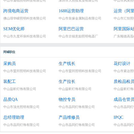
中山市迪锐照明科技有限公司
深圳市大照投实业有限公司
中山市风美照
跨境电商运营
1688运营助理
运营（阿里
佛山璟华嵘照明科技有限公司
中山市良缘金属制品有限公司
中山市汇恒照
SEM优化师
阿里巴巴运营
阿里国际
中山市久度环保科技有限公司
中山市古镇意励照明电器厂
广东顺德高迅
同城职位
采购员
生产线长
花灯设计
中山市盟邦照明科技有限公司
中山市盟邦照明科技有限公司
中山市索达照
装配工
生产拉长
质检品检
中山益昕灯饰有限公司
中山益昕灯饰有限公司
中山益昕灯饰
品质QA
物控专员
成品仓管
中山市顶光照明有限公司
中山市晶同灯饰有限公司
中山市晶同灯
总经理助理
产品维修员
IPQC
中山市晶同灯饰有限公司
中山市晶同灯饰有限公司
中山市晶同灯