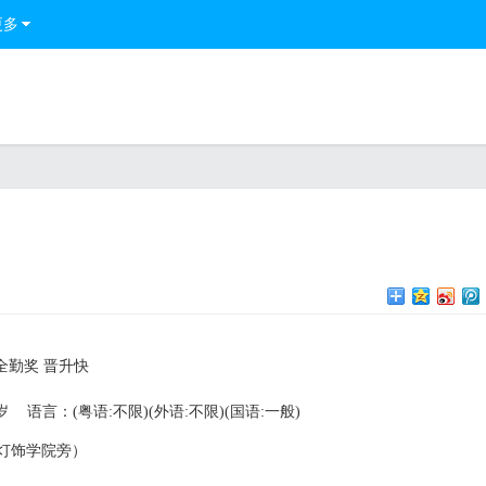
更多
全勤奖 晋升快
岁
语言：(粤语:不限)(外语:不限)(国语:一般)
灯饰学院旁）