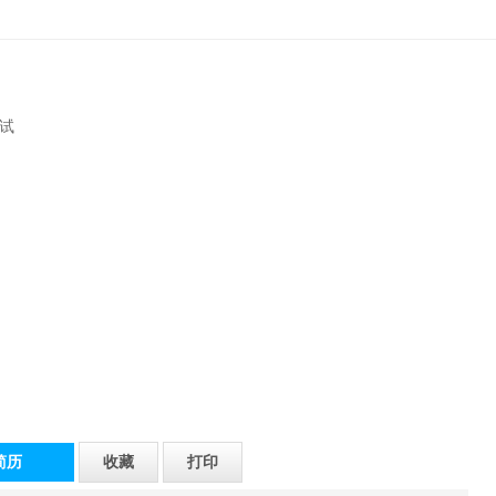
试
简历
收藏
打印