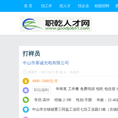
首 页
找工作
招人才
找企业
校园招聘
打样员
中山市慕诚光电有限公司
更新于：2025/10/23 发 布 人：伍先生
4000--5000元/月
年终奖 工作餐 免费培训 包吃 包住宿 
职位福利
学历:高中
经验:2-3年
性别:不限
年龄：22-40
中山市古镇镇曹三同益工业区七坊工业园11栋（古镇