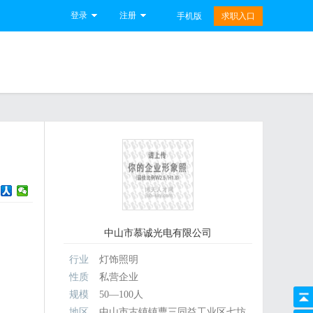
登录
注册
手机版
求职入口
中山市慕诚光电有限公司
行业
灯饰照明
性质
私营企业
规模
50—100人
地区
中山市古镇镇曹三同益工业区七坊