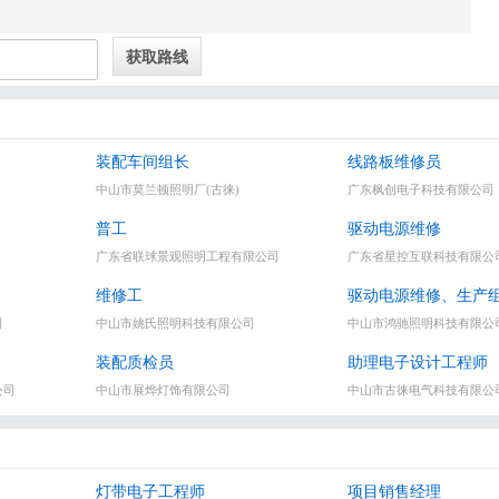
（古镇灯饰学院旁）
装配车间组长
线路板维修员
中山市莫兰顿照明厂(古徕)
广东枫创电子科技有限公司
普工
驱动电源维修
广东省联球景观照明工程有限公司
广东省星控互联科技有限公
维修工
驱动电源维修、生产
司
中山市姚氏照明科技有限公司
中山市鸿驰照明科技有限公
装配质检员
助理电子设计工程师
公司
中山市展烨灯饰有限公司
中山市古徕电气科技有限公
灯带电子工程师
项目销售经理