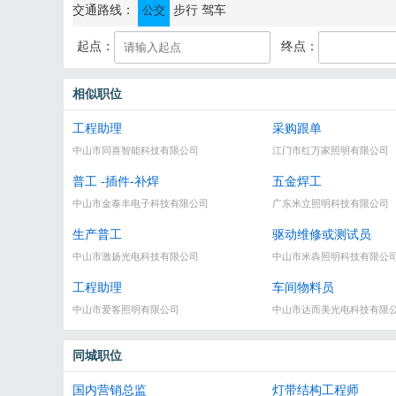
通讯地址：中山市古镇镇曹三同益工业区七坊工业园11栋
交通路线：
公交
步行
驾车
起点：
终点：
相似职位
工程助理
采购跟单
中山市同喜智能科技有限公司
江门市红万家照明有限公司
普工 -插件-补焊
五金焊工
中山市金泰丰电子科技有限公司
广东米立照明科技有限公司
生产普工
驱动维修或测试员
中山市激扬光电科技有限公司
中山市米犇照明科技有限公
工程助理
车间物料员
中山市爱客照明有限公司
中山市达而美光电科技有限
同城职位
国内营销总监
灯带结构工程师