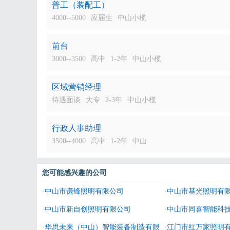
普工（装配工）
4000--5000
应届生
中山小榄
前台
3000--3500
高中
1-2年
中山小榄
区域营销经理
待遇面谈
大专
2-3年
中山小榄
行政人事助理
3500--4000
高中
1-2年
中山
您可能感兴趣的公司
·
中山市谦锋照明有限公司
·
中山市基光照明有
·
中山市新自创照明有限公司
·
中山市同喜智能科
·
华思未来（中山）智能装备制造有限
·
江门市红万家照明