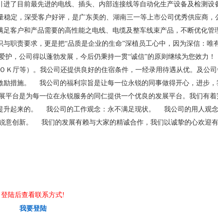
，引进了目前最先进的电线、插头、内部连接线等自动化生产设备及检测设
理完善，质量稳定，深受客户好评，是广东美的、湖南三一等上市公司优秀供应商，
满足客户和产品需要的高性能之电线、电缆及整车线束产品，不断优化管
识与职责要求，更是把“品质是企业的生命”深植员工心中，因为深信：唯
爱护，公司得以蓬勃发展，今后仍秉持一贯“诚信”的原则继续为您效力
拉ＯＫ厅等）。我公司还提供良好的住宿条件，一经录用待遇从优。及公司
激励措施。 我公司的福利宗旨是让每一位永锐的同事做得开心，进步，
展平台是为每一位在永锐服务的同仁提供一个优良的发展平台。我们有着
提升起来的。 我公司的工作观念：永不满足现状。 我公司的用人观
锐意创新。 我们的发展有赖与大家的精诚合作，我们以诚挚的心欢迎
登陆后查看联系方式!
我要登陆