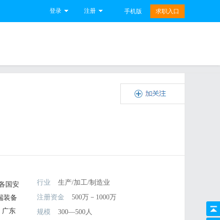
登录
注册
手机版
求职入口
行业
生产/加工/制造业
各国安
注册资金
500万－1000万
端装备
、广东
规模
300—500人