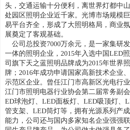
头，交通运输十分便利，离世界灯都中
处园区照明企业近千家。光博市场规模
易平台齐全，形成了大照明格局，商业
展奠定了客观基础。
公司总投资
7000
万余元，是一家集研
一体的照明企业，
2015
年入选中国
LED
照
司旗下天之蓝照明品牌成为
2015
年世界
牌；
2016
年成功申请国家高新技术企业
示范区企业。曾任江门市高新区光电行
江门市照明电器行业协会第二届常务副
ED
球泡灯、
LED
面板灯、
LED
吸顶灯、
L
管支架、
LED
筒灯等，拥有光源系列产成
能力，公司还与
国内多家知名企业强强
同生产品牌产品，为公司做大做强具备