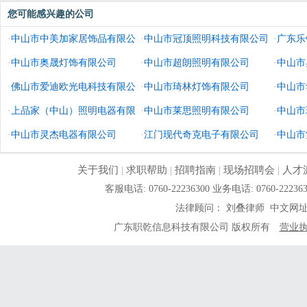
您可能感兴趣的公司
·
中山市中美加家居饰品有限公
·
中山市冠顶照明科技有限公司
·
广东乐
司
·
中山市奥晟灯饰有限公司
·
中山市超朗照明有限公司
·
中山市
·
佛山市爱迪欧光电科技有限公
·
中山市琦林灯饰有限公司
·
中山市
司
·
上品家（中山）照明电器有限
·
中山市莱思照明有限公司
·
中山市
公司
·
中山市灵杰电器有限公司
·
江门现代奇克电子有限公司
·
中山市
关于我们
|
求职帮助
|
招聘指南
|
现场招聘会
|
人才
客服电话: 0760-22236300 业务电话: 0760-
法律顾问： 刘叠律师 中文网
广东职乾信息科技有限公司 版权所有
营业