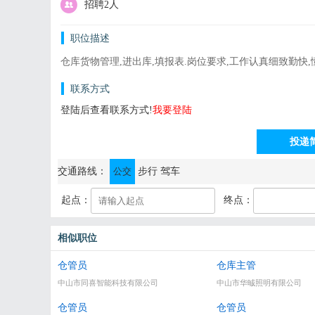
招聘2人
职位描述
仓库货物管理,进出库,填报表.岗位要求,工作认真细致勤快,
联系方式
登陆后查看联系方式!
我要登陆
投递
通讯地址：中山市古镇曹二长安路66号
交通路线：
公交
步行
驾车
起点：
终点：
相似职位
仓管员
仓库主管
中山市同喜智能科技有限公司
中山市华晠照明有限公司
仓管员
仓管员