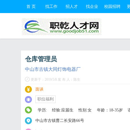
首 页
找工作
招人才
找企业
校园招聘
仓库管理员
中山市古镇大同灯饰电器厂
更新于：2019/5/8 发 布 人：陈生
面谈
职位福利
学历:
经验:应届生
性别:女
年龄：18-35岁
中山市古镇曹二长安路66号