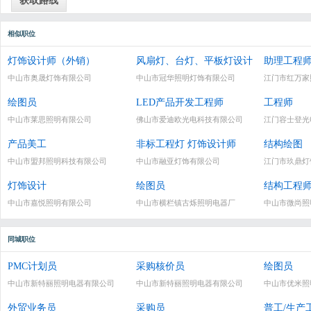
相似职位
灯饰设计师（外销）
风扇灯、台灯、平板灯设计
助理工程
中山市奥晟灯饰有限公司
中山市冠华照明灯饰有限公司
江门市红万家
绘图员
LED产品开发工程师
工程师
中山市莱思照明有限公司
佛山市爱迪欧光电科技有限公司
江门容士登光
产品美工
非标工程灯 灯饰设计师
结构绘图
中山市盟邦照明科技有限公司
中山市融亚灯饰有限公司
江门市玖鼎灯
灯饰设计
绘图员
结构工程
中山市嘉悦照明有限公司
中山市横栏镇古烁照明电器厂
中山市微尚照
同城职位
PMC计划员
采购核价员
绘图员
中山市新特丽照明电器有限公司
中山市新特丽照明电器有限公司
中山市优米照
外贸业务员
采购员
普工/生产