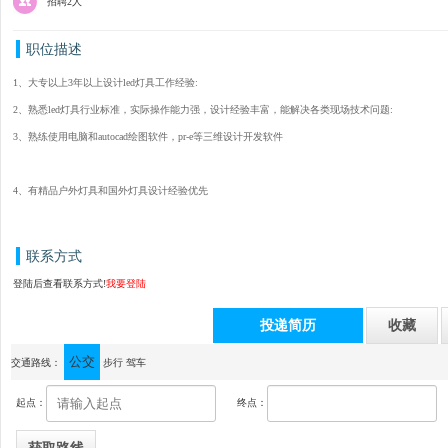
招聘2人
职位描述
1、大专以上3年以上设计led灯具工作经验:
2、熟悉led灯具行业标准，实际操作能力强，设计经验丰富，能解决各类现场技术问题:
3、熟练使用电脑和autocad绘图软件，pr-e等三维设计开发软件
4、有精品户外灯具和国外灯具设计经验优先
联系方式
登陆后查看联系方式!
我要登陆
投递简历
收藏
公交
通讯地址：中山市火炬开发区东利民园路6号
交通路线：
步行
驾车
起点：
终点：