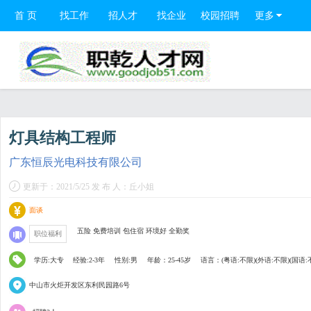
首 页
找工作
招人才
找企业
校园招聘
更多
灯具结构工程师
广东恒辰光电科技有限公司
更新于：2021/5/25 发 布 人：丘小姐
面谈
五险 免费培训 包住宿 环境好 全勤奖
职位福利
学历:大专
经验:2-3年
性别:男
年龄：25-45岁
语言：(粤语:不限)(外语:不限)(国语:
中山市火炬开发区东利民园路6号