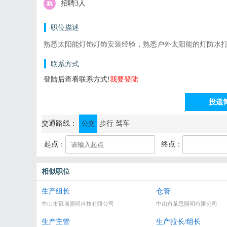
招聘3人
职位描述
熟悉太阳能灯饰灯饰安装经验，熟悉户外太阳能的灯防水打
联系方式
登陆后查看联系方式!
我要登陆
投递
通讯地址：中山市横栏镇茂辉工业A区新兴路10号。（三沙
交通路线：
公交
步行
驾车
起点：
终点：
相似职位
生产组长
仓管
中山市冠顶照明科技有限公司
中山市莱思照明有限公司
生产主管
生产拉长/组长