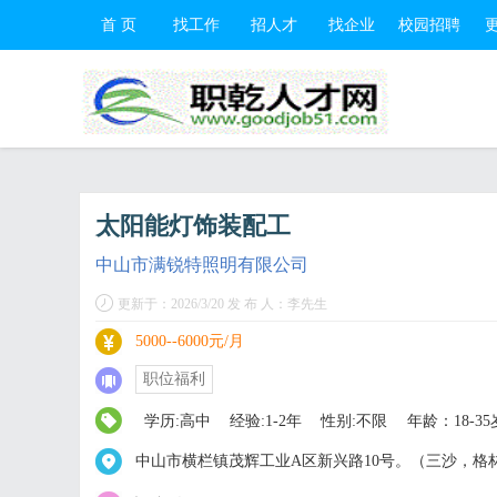
首 页
找工作
招人才
找企业
校园招聘
太阳能灯饰装配工
中山市满锐特照明有限公司
更新于：2026/3/20 发 布 人：李先生
5000--6000元/月
职位福利
学历:高中
经验:1-2年
性别:不限
年龄：18-35
中山市横栏镇茂辉工业A区新兴路10号。（三沙，格