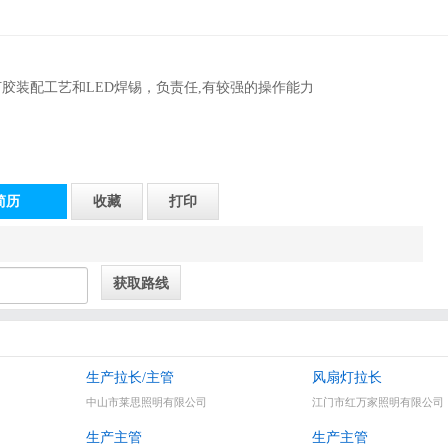
胶装配工艺和LED焊锡，负责任,有较强的操作能力
简历
收藏
打印
，格林美域小区正后面）
生产拉长/主管
风扇灯拉长
中山市莱思照明有限公司
江门市红万家照明有限公司
生产主管
生产主管