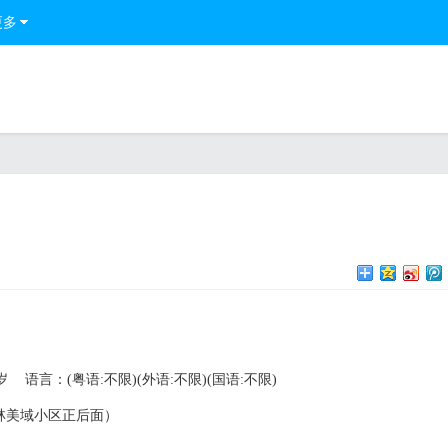
更多
岁
语言：(粤语:不限)(外语:不限)(国语:不限)
林美域小区正后面）