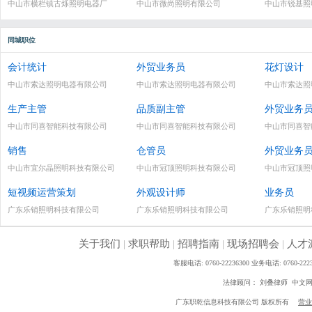
中山市横栏镇古烁照明电器厂
中山市微尚照明有限公司
中山市锐基照
同城职位
会计统计
外贸业务员
花灯设计
中山市索达照明电器有限公司
中山市索达照明电器有限公司
中山市索达照
生产主管
品质副主管
外贸业务
中山市同喜智能科技有限公司
中山市同喜智能科技有限公司
中山市同喜智
销售
仓管员
外贸业务
中山市宜尔晶照明科技有限公司
中山市冠顶照明科技有限公司
中山市冠顶照
短视频运营策划
外观设计师
业务员
广东乐销照明科技有限公司
广东乐销照明科技有限公司
广东乐销照明
关于我们
|
求职帮助
|
招聘指南
|
现场招聘会
|
人才
客服电话: 0760-22236300 业务电话: 0760
法律顾问： 刘叠律师 中文
广东职乾信息科技有限公司 版权所有
营业