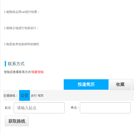
1.能熟练运用cad进行绘图；
2.能独立地进行包装设计；
3.熟悉各类包装材料的物性
联系方式
登陆后查看联系方式!
我要登陆
投递简历
收藏
公交
通讯地址：中山市横栏镇乐丰五路9号
交通路线：
步行
驾车
起点：
终点：