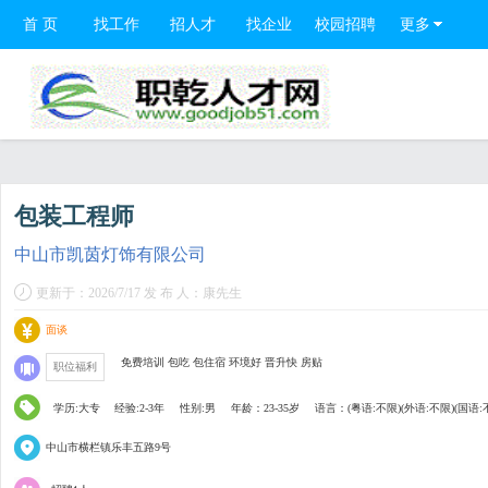
首 页
找工作
招人才
找企业
校园招聘
更多
包装工程师
中山市凯茵灯饰有限公司
更新于：2026/7/17 发 布 人：康先生
面谈
免费培训 包吃 包住宿 环境好 晋升快 房贴
职位福利
学历:大专
经验:2-3年
性别:男
年龄：23-35岁
语言：(粤语:不限)(外语:不限)(国语:
中山市横栏镇乐丰五路9号