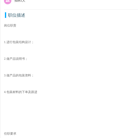
招聘1人
职位描述
岗位职责
1.进行包装结构设计；
2.做产品说明书；
3.做产品的包装资料；
4.包装材料的下单及跟进
任职要求