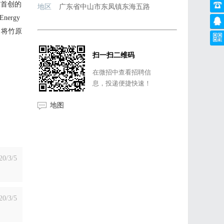
球首创的
地区
广东省中山市东凤镇东海五路
ergy
司将竹原
扫一扫二维码
在微招中查看招聘信
息，投递便捷快速！
地图
20/3/5
20/3/5