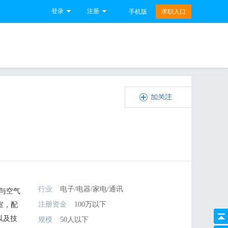
登录
注册
手机版
求职入口
行业
电子/电器/家电/通讯
风与空气
注册资金
100万以下
室，配
以及技
规模
50人以下