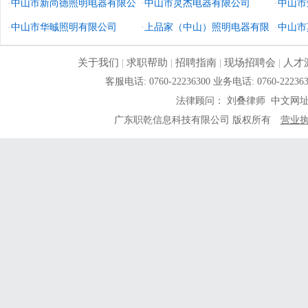
·
中山市新尚德照明电器有限公
·
中山市灵杰电器有限公司
·
中山市
司
·
中山市华晠照明有限公司
·
上品家（中山）照明电器有限
·
中山市
公司
关于我们
|
求职帮助
|
招聘指南
|
现场招聘会
|
人才
客服电话: 0760-22236300 业务电话: 0760-
法律顾问： 刘叠律师 中文网
广东职乾信息科技有限公司 版权所有
营业