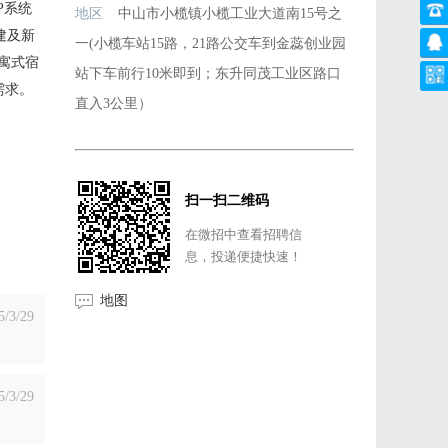
P系统
地区
中山市小榄镇小榄工业大道南15号之
建及新
一(小榄车站15路，21路公交车到金蕊创业园
寓式宿
站下车前行10米即到；东升同茂工业区路口
需求。
直入3公里）
扫一扫二维码
在微招中查看招聘信
息，投递便捷快速！
地图
5/3/29
5/3/29