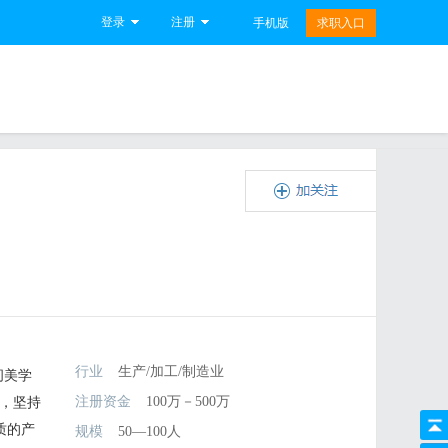
登录
注册
手机版
求职入口
行业
生产/加工/制造业
间美学
注册资金
100万－500万
爱，坚持
质的产
规模
50—100人