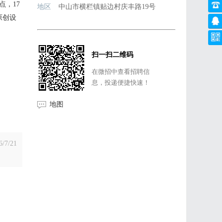
点，17
地区
中山市横栏镇贴边村庆丰路19号
原创设
扫一扫二维码
在微招中查看招聘信
息，投递便捷快速！
地图
6/7/21