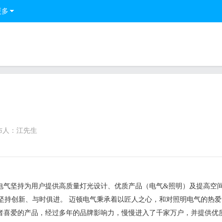
更多
司
布人：江先生
电气坚持为用户提供高质量灯光设计、优质产品（电气&照明）及提高空
、坚持创新、与时俱进。 迈顿电气秉承着以匠人之心，和对照明电气的热
者喜爱的产品，经过多年的品牌影响力，慢慢进入了千家万户，并提供优