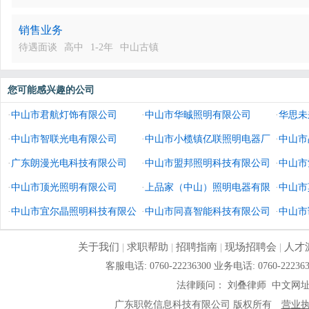
销售业务
待遇面谈
高中
1-2年
中山古镇
您可能感兴趣的公司
·
中山市君航灯饰有限公司
·
中山市华晠照明有限公司
·
华思未
·
中山市智联光电有限公司
·
中山市小榄镇亿联照明电器厂
造有限
·
中山市
·
广东朗漫光电科技有限公司
·
中山市盟邦照明科技有限公司
·
中山市
·
中山市顶光照明有限公司
·
上品家（中山）照明电器有限
·
中山市
·
中山市宜尔晶照明科技有限公
公司
·
中山市同喜智能科技有限公司
·
中山市
司
关于我们
|
求职帮助
|
招聘指南
|
现场招聘会
|
人才
客服电话: 0760-22236300 业务电话: 0760-
法律顾问： 刘叠律师 中文网
广东职乾信息科技有限公司 版权所有
营业