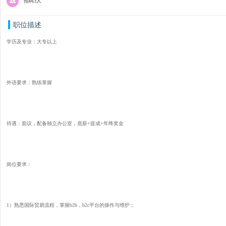
招聘3人
职位描述
学历及专业：大专以上
外语要求：熟练掌握
待遇：面议，配备独立办公室，底薪+提成+年终奖金
岗位要求：
1）熟悉国际贸易流程，掌握b2b，b2c平台的操作与维护；