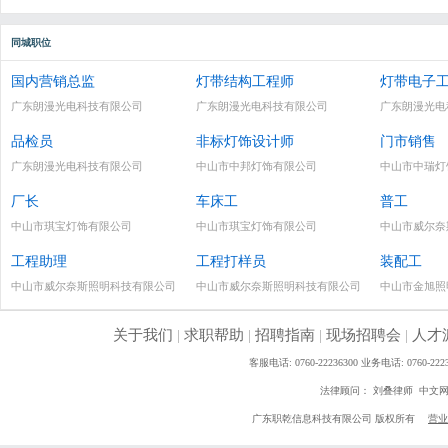
同城职位
国内营销总监
灯带结构工程师
灯带电子
广东朗漫光电科技有限公司
广东朗漫光电科技有限公司
广东朗漫光电
品检员
非标灯饰设计师
门市销售
广东朗漫光电科技有限公司
中山市中邦灯饰有限公司
中山市中瑞灯
厂长
车床工
普工
中山市琪宝灯饰有限公司
中山市琪宝灯饰有限公司
中山市威尔奈
工程助理
工程打样员
装配工
中山市威尔奈斯照明科技有限公司
中山市威尔奈斯照明科技有限公司
中山市金旭照
关于我们
|
求职帮助
|
招聘指南
|
现场招聘会
|
人才
客服电话: 0760-22236300 业务电话: 0760
法律顾问： 刘叠律师 中文
广东职乾信息科技有限公司 版权所有
营业