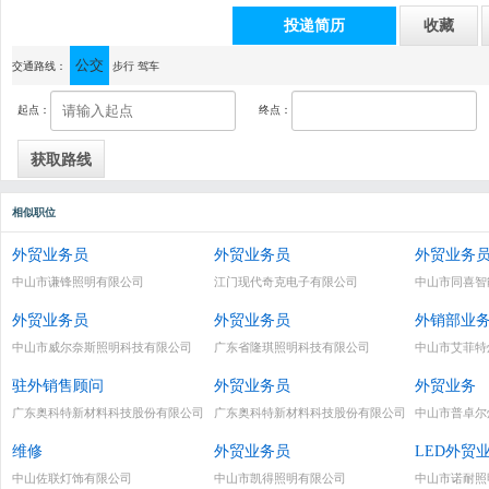
投递简历
收藏
公交
通讯地址：中山古镇曹三同益工业园福临街6号（江浙物流斜对面，东波工业园内）
交通路线：
步行
驾车
起点：
终点：
相似职位
外贸业务员
外贸业务员
外贸业务
中山市谦锋照明有限公司
江门现代奇克电子有限公司
中山市同喜智
外贸业务员
外贸业务员
外销部业
中山市威尔奈斯照明科技有限公司
广东省隆琪照明科技有限公司
中山市艾菲特
驻外销售顾问
外贸业务员
外贸业务
广东奥科特新材料科技股份有限公司
广东奥科特新材料科技股份有限公司
中山市普卓尔
维修
外贸业务员
LED外贸
中山佐联灯饰有限公司
中山市凯得照明有限公司
中山市诺耐照