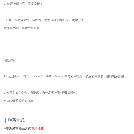
2) 能用英语与客户正常交流；
3）对工作充满热情，能吃苦，善于分析思考问题，有责任心,
抗压能力强，能挑战高薪职业
岗位职责：
1）通过邮件、电话，facebook,linkdin,whatsapp等与客户交流，了解客户需求，进行有效跟进；
2)公司参加广交会，香港展，有一定客户资料可以跟进，
有LED商照经验者优先
联系方式
登陆后查看联系方式!
我要登陆