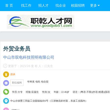
首 页
找工作
招人才
找企业
校园招聘
更多
外贸业务员
中山市双电科技照明有限公司
更新于：2025/5/6 发 布 人：江先生
面谈
年终奖 包吃 包住宿
职位福利
学历:大专
经验:应届生
性别:女
年龄：22-40岁
语言：(粤语:不限)(外语:精通)(国语
中山古镇曹三同益工业园福临街6号（江浙物流斜对面，东波工业园内）