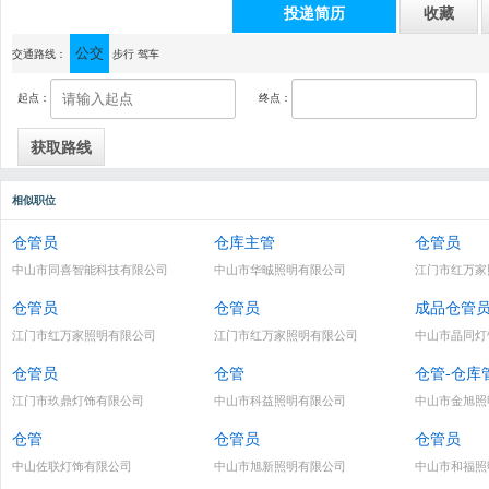
投递简历
收藏
公交
通讯地址：中山市古镇镇曹二东岸北路456号力祥楼A栋2楼
交通路线：
步行
驾车
起点：
终点：
相似职位
仓管员
仓库主管
仓管员
中山市同喜智能科技有限公司
中山市华晠照明有限公司
江门市红万家
仓管员
仓管员
成品仓管
江门市红万家照明有限公司
江门市红万家照明有限公司
中山市晶同灯
仓管员
仓管
仓管-仓库
江门市玖鼎灯饰有限公司
中山市科益照明有限公司
中山市金旭照
仓管
仓管员
仓管员
中山佐联灯饰有限公司
中山市旭新照明有限公司
中山市和福照