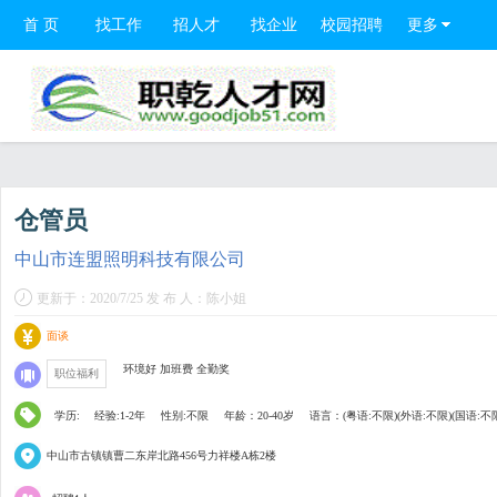
首 页
找工作
招人才
找企业
校园招聘
更多
仓管员
中山市连盟照明科技有限公司
更新于：2020/7/25 发 布 人：陈小姐
面谈
环境好 加班费 全勤奖
职位福利
学历:
经验:1-2年
性别:不限
年龄：20-40岁
语言：(粤语:不限)(外语:不限)(国语:不
中山市古镇镇曹二东岸北路456号力祥楼A栋2楼