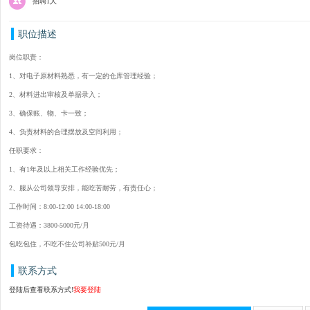
招聘1人
职位描述
岗位职责：
1、对电子原材料熟悉，有一定的仓库管理经验；
2、材料进出审核及单据录入；
3、确保账、物、卡一致；
4、负责材料的合理摆放及空间利用；
任职要求：
1、有1年及以上相关工作经验优先；
2、服从公司领导安排，能吃苦耐劳，有责任心；
工作时间：8:00-12:00 14:00-18:00
工资待遇：3800-5000元/月
包吃包住，不吃不住公司补贴500元/月
联系方式
登陆后查看联系方式!
我要登陆