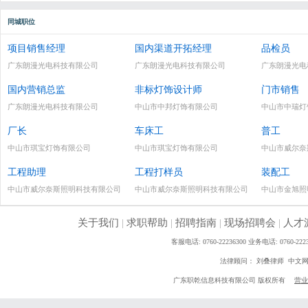
同城职位
项目销售经理
国内渠道开拓经理
品检员
广东朗漫光电科技有限公司
广东朗漫光电科技有限公司
广东朗漫光电
国内营销总监
非标灯饰设计师
门市销售
广东朗漫光电科技有限公司
中山市中邦灯饰有限公司
中山市中瑞灯
厂长
车床工
普工
中山市琪宝灯饰有限公司
中山市琪宝灯饰有限公司
中山市威尔奈
工程助理
工程打样员
装配工
中山市威尔奈斯照明科技有限公司
中山市威尔奈斯照明科技有限公司
中山市金旭照
关于我们
|
求职帮助
|
招聘指南
|
现场招聘会
|
人才
客服电话: 0760-22236300 业务电话: 0760
法律顾问： 刘叠律师 中文
广东职乾信息科技有限公司 版权所有
营业