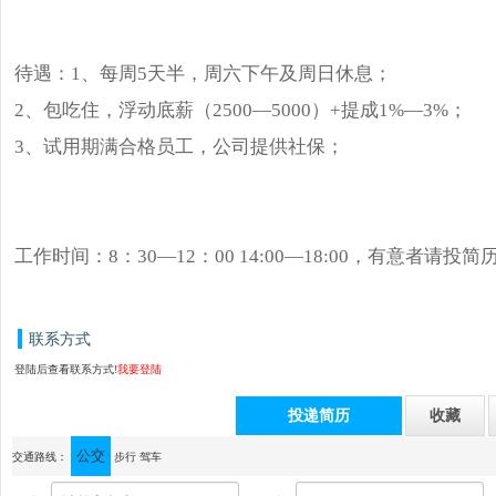
待遇：1、每周5天半，周六下午及周日休息；
2、包吃住，浮动底薪（2500—5000）+提成1%—3%；
3、试用期满合格员工，公司提供社保；
工作时间：8：30—12：00 14:00—18:00，有意者请投
联系方式
登陆后查看联系方式!
我要登陆
投递简历
收藏
公交
通讯地址：中山市横栏镇茂辉工业区益辉三路1号
交通路线：
步行
驾车