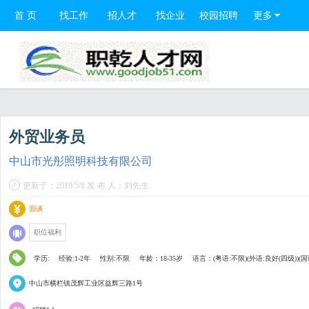
首 页
找工作
招人才
找企业
校园招聘
更多
外贸业务员
中山市光彤照明科技有限公司
更新于：2019/5/8 发 布 人：刘先生
面谈
职位福利
学历:
经验:1-2年
性别:不限
年龄：18-35岁
语言：(粤语:不限)(外语:良好(四级))(国
中山市横栏镇茂辉工业区益辉三路1号