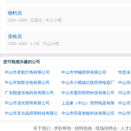
物料员
5000--6000
应届生
中山小榄
质检员
5000--6000
1-2年
中山小榄
您可能感兴趣的公司
·
中山市君航灯饰有限公司
·
中山市华晠照明有限公司
·
华思未
·
中山市智联光电有限公司
·
中山市小榄镇亿联照明电器厂
造有限
·
中山市
·
广东朗漫光电科技有限公司
·
中山市盟邦照明科技有限公司
·
中山市
·
中山市顶光照明有限公司
·
上品家（中山）照明电器有限
·
中山市
·
中山市宜尔晶照明科技有限公
公司
·
中山市同喜智能科技有限公司
·
中山市
司
关于我们
|
求职帮助
|
招聘指南
|
现场招聘会
|
人才