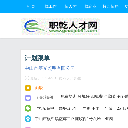
首 页
找工作
招人才
找企业
校园招聘
计划跟单
中山市基光照明有限公司
更新于：2026/7/31 发 布 人：郑生
面谈
免费培训 环境好 加班费 全勤奖 有补
职位福利
学历:高中
经验:2-3年
性别:不限
年龄：25-45
中山市横栏镇益辉二路鑫玫街1号八米工业园