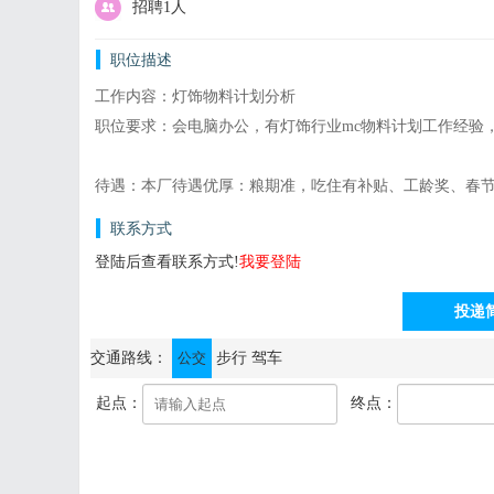
招聘1人
职位描述
工作内容：灯饰物料计划分析
职位要求：会电脑办公，有灯饰行业mc物料计划工作经验，
待遇：本厂待遇优厚：粮期准，吃住有补贴、工龄奖、春
联系方式
登陆后查看联系方式!
我要登陆
投递
通讯地址：中山市横栏镇益辉二路鑫玫街1号八米工业园
交通路线：
公交
步行
驾车
起点：
终点：