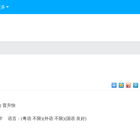
更多
助 晋升快
岁
语言：(粤语:不限)(外语:不限)(国语:良好)