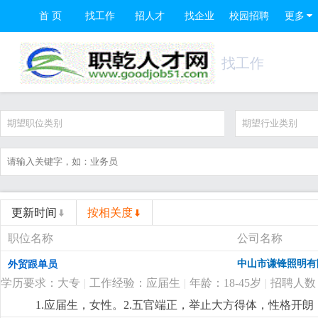
首 页
找工作
招人才
找企业
校园招聘
更多
找工作
期望职位类别
期望行业类别
更新时间
按相关度
职位名称
公司名称
中山市谦锋照明有
外贸跟单员
学历要求：大专
|
工作经验：应届生
|
年龄：18-45岁
|
招聘人数
1.应届生，女性。2.五官端正，举止大方得体，性格开