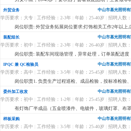
班费1:1, 月休2天，吃住有补贴
更详细
...
中山市基光照明有
外贸业务
学历要求：大专
|
工作经验：2-3年
|
年龄：25-40岁
|
招聘人数：
岗位职责: 外贸业务拓展岗位要求:灯饰相关工作2年以
进。岗位待遇:6-12k，单休，提成面议
更详细
...
中山市基光照明有
装配组长
学历要求：初中
|
工作经验：2-3年
|
年龄：26-40岁
|
招聘人数：
岗位职责: 装配车间现场管理，异常处理，订单装配进度，
饰厂管理经验。
更详细
...
中山市基光照明有
IPQC 兼 QC检验员
学历要求：高中
|
工作经验：3-5年
|
年龄：25-45岁
|
招聘人数：
岗位职责1. 负责生产过程巡检、成品检验，按标准检验
生产。3. 监督规范操作、现场5s，预防批量不良。4. 
中山市基光照明有
委外加工收发
维护量具，确保数据可追溯。岗位要求1. 高中及以上学历
学历要求：初中
|
工作经验：1-2年
|
年龄：25-45岁
|
招聘人数：
工艺和检验要求。3. 细心负责、有原则，沟通和执行力强
有灯饰厂半成品（五金喷漆件、电镀件，玻璃灯罩、布
工工艺，清点数量，开单委外，按单收货，要求会用电
中山市基光照明有
样板采购
学历要求：高中
|
工作经验：3-5年
|
年龄：25-40岁
|
招聘人数：