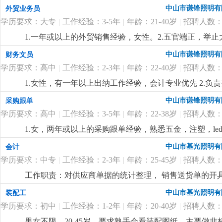
或国贸专业中专或以上学历，英文三级以上，口齿伶俐，具
中山市谦锋照明有
外贸业务员
用，待遇从优。4.若表现突出，有提升为业务员的机会
更
学历要求：大专
|
工作经验：3-5年
|
年龄：21-40岁
|
招聘人数：
1.一年或以上的外贸销售经验，女性。2.五官端正，举
于接受挑战；3.英语或国贸专业大专或以上学历，英文
中山市谦锋照明有
财务文员
客户沟通。4.从事led灯饰销售行业者优先，已经录用，
学历要求：高中
|
工作经验：2-3年
|
年龄：22-40岁
|
招聘人数：
1.女性，有一年以上出纳工作经验，会计专业优先 2.
帐；3.支付所有有关现金的业务，工资核算，发放；并开
中山市谦锋照明有
采购跟单
管人事工作（考勤等）3.财务会计专业中专以上学历优先
学历要求：高中
|
工作经验：3-5年
|
年龄：22-38岁
|
招聘人数：
商业照明成本核算经验者优先熟悉商业照明成本核算经
1.女，两年或以上的采购跟单经验，熟悉五金，注塑，l
的led灯打样流程 2.原料采购跟进，合同制定，供应
中山市基光照明有
会计
和沟通能力，具有很强的供应商管理和比价议价能力；3.熟悉掌
学历要求：中专
|
工作经验：2-3年
|
年龄：25-45岁
|
招聘人数：
从安排，具有良好的团队合作精神，执行力强，工作责
工作职责：对供应商单据的统计整理， 销售送货单的开
及归集。
更详细
...
中山市基光照明有
装配工
学历要求：初中
|
工作经验：1-2年
|
年龄：20-40岁
|
招聘人数：
男女不限，20-45岁，要求熟手会看装配图纸，主要做非标