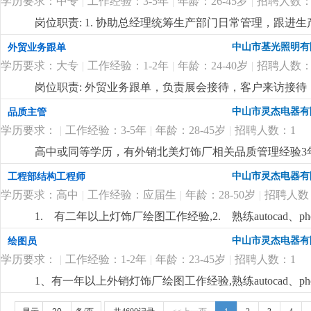
学历要求：中专
|
工作经验：3-5年
|
年龄：26-45岁
|
招聘人数：
详细
...
岗位职责: 1. 协助总经理统筹生产部门日常管理，跟
2. 负责公司人事基础工作：员工招聘、入职离职、考勤
中山市基光照明有
外贸业务跟单
公司指令，整理生产报表、会议纪要，跟进各项工作督办
学历要求：大专
|
工作经验：1-2年
|
年龄：24-40岁
|
招聘人数：
位要求:1.有工厂工作经验，懂生产管理或做过人事/行政
顺畅，服从管理，能长期稳定做。岗位待遇与福利：面
岗位职责: 外贸业务跟单，负责展会接待，客户来访接待
级，能基本交流。有类似灯饰企业工作经验。岗位待遇：单
中山市灵杰电器有
品质主管
学历要求：
|
工作经验：3-5年
|
年龄：28-45岁
|
招聘人数：1
高中或同等学历，有外销北美灯饰厂相关品质管理经验3
中山市灵杰电器有
工程部结构工程师
学历要求：高中
|
工作经验：应届生
|
年龄：28-50岁
|
招聘人数
1. 有二年以上灯饰厂绘图工作经验,2. 熟练autocad、p
作经验优先.
更详细
...
中山市灵杰电器有
绘图员
学历要求：
|
工作经验：1-2年
|
年龄：23-45岁
|
招聘人数：1
1、有一年以上外销灯饰厂绘图工作经验,熟练autocad、p
优先.
更详细
...