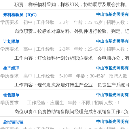
职责：样板物料采购，样板组装，协助展厅及展会挂样。 
购，能看懂配件图纸，有工程部打样配件采购经验。
更
中山市基光照明有
来料检验员（IQC）
学历要求：初中
|
工作经验：2-3年
|
年龄：25-45岁
|
招聘人数：
岗位职责1. 按标准对原材料、外购件进行检验、判定、记
检验量具，保证正常使用。4. 反馈来料异常，协助供应商
中山市基光照明有
计划跟单
以上学历，有工厂检验经验优先。2. 会使用卡尺等量具，
学历要求：高中
|
工作经验：2-3年
|
年龄：25-45岁
|
招聘人数：
简单电脑操作，如实填写记录。
更详细
...
工作内容：灯饰物料计划分析职位要求：会电脑办公，有
艺流程，懂mc物料分析，能看懂bom表和cad配件图
中山市基光照明有
生产经理
回双程车费报销
更详细
...
学历要求：高中
|
工作经验：5-10年
|
年龄：30-45岁
|
招聘人数
工作内容：现代潮流家居灯饰生产企业，负责生产系统+物
产管理和物料管理，懂现代潮流设计款灯饰的生产工艺
中山市基光照明有
销售跟单
性。
更详细
...
学历要求：
|
工作经验：应届生
|
年龄：不限
|
招聘人数：1
岗位职责:1.负责协助销售顾问经理完成各项销售工作2.
做好市场相关的各项业务事宜岗位要求:1.初中及以上学历
中山市基光照明有
总经理助理
心，做事细心，有上进心4.具有较强的沟通协调能力，亲