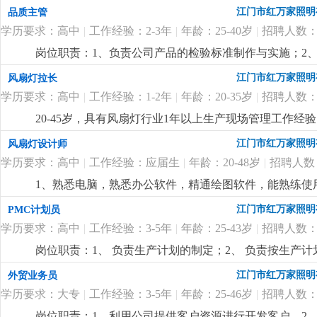
江门市红万家照明
品质主管
学历要求：高中
|
工作经验：2-3年
|
年龄：25-40岁
|
招聘人数：
岗位职责：1、负责公司产品的检验标准制作与实施；2、负责
与处理，必要时定期与供应商沟通，协助供应商建立完善
江门市红万家照明
风扇灯拉长
管理工作经验。任职要求：1、高中以上学历，熟悉电器
学历要求：高中
|
工作经验：1-2年
|
年龄：20-35岁
|
招聘人数：
质主管管理工作经验;3、熟悉iso9001质量管理体系
题:4、熟练使用电脑办公软件。
更详细
...
20-45岁，具有风扇灯行业1年以上生产现场管理工作经
江门市红万家照明
风扇灯设计师
学历要求：高中
|
工作经验：应届生
|
年龄：20-48岁
|
招聘人数
1、熟悉电脑，熟悉办公软件，精通绘图软件，能熟练使
工作认真负责，沟通能力强。3、会独立制作外观图、b
江门市红万家照明
PMC计划员
观设计能力较强的可以放宽限制。本公司专业研发生产
学历要求：高中
|
工作经验：3-5年
|
年龄：25-43岁
|
招聘人数：
岗位职责：1、 负责生产计划的制定；2、 负责按生产
库存状况，制定物料申购计划；4、 跟催材料到货进度，
江门市红万家照明
外贸业务员
合格物料的退货与补货；6、 原材料控制与分析；7、 
学历要求：大专
|
工作经验：3-5年
|
年龄：25-46岁
|
招聘人数：
或以上学历；2、工作积极，责任心强；3、熟练运用offi
作经验；
更详细
...
岗位职责：1、利用公司提供客户资源进行开发客户。2