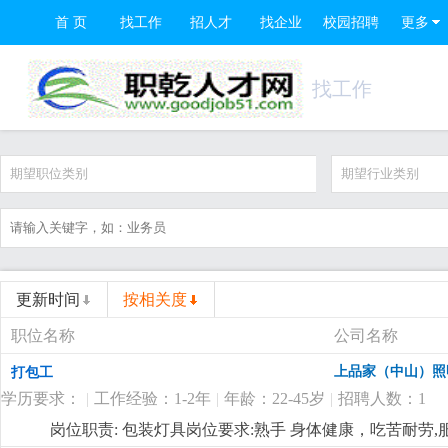
首 页
找工作
招人才
找企业
校园招聘
更多
找工作
期望职位类别
期望行业类别
更新时间
按相关度
职位名称
公司名称
上品家（中山）照
打包工
学历要求：
|
工作经验：1-2年
|
年龄：22-45岁
|
招聘人数：1
岗位职责: 包装灯具岗位要求:熟手 身体健康，吃苦耐劳,