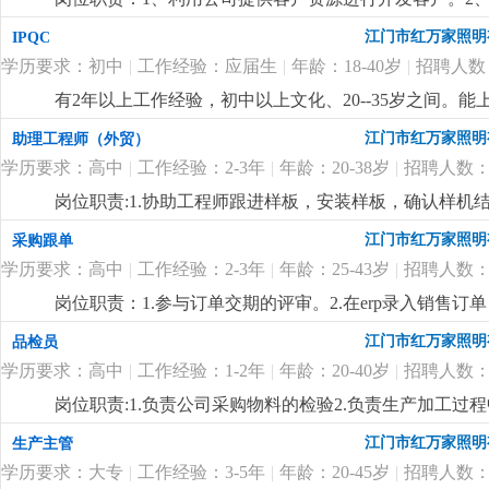
踪。任职要求：1、英语口语标准，口齿清楚，较强语言
江门市红万家照明
IPQC
和责任感；3、会社媒拓客，有欧美东南亚风扇灯客户资
学历要求：初中
|
工作经验：应届生
|
年龄：18-40岁
|
招聘人数
有2年以上工作经验，初中以上文化、20--35岁之间
更详细
...
江门市红万家照明
助理工程师（外贸）
学历要求：高中
|
工作经验：2-3年
|
年龄：20-38岁
|
招聘人数：
岗位职责:1.协助工程师跟进样板，安装样板，确认样机结
能够承受一定的工作压力。
更详细
...
江门市红万家照明
采购跟单
学历要求：高中
|
工作经验：2-3年
|
年龄：25-43岁
|
招聘人数：
岗位职责：1.参与订单交期的评审。2.在erp录入销售
表格，按订单交期跟踪物料的进度和交期 。 4.协助供应商
江门市红万家照明
品检员
高中或以上学历；2、有相关的采购跟单工作经验；3、
学历要求：高中
|
工作经验：1-2年
|
年龄：20-40岁
|
招聘人数：
战；4：月休两天。
更详细
...
岗位职责:1.负责公司采购物料的检验2.负责生产加工过
和反馈岗位要求:1.高中或以上学历，性格开朗，一年以
江门市红万家照明
生产主管
用；3.工作细心，有很好的责任心和执行力；4.工作责
学历要求：大专
|
工作经验：3-5年
|
年龄：20-45岁
|
招聘人数：
详细
...