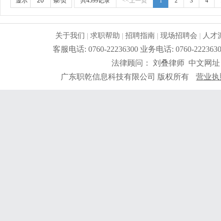
心强，工作认真、踏实，服从管理
更详细
...
显示
条/页
共4599记录
<<上一页
1
2
3
4
关于我们
|
求职帮助
|
招聘指南
|
现场招聘会
|
人才
客服电话: 0760-22236300 业务电话: 0760-2
法律顾问： 刘叠律师 中文网址
广东职乾信息科技有限公司 版权所有
营业执