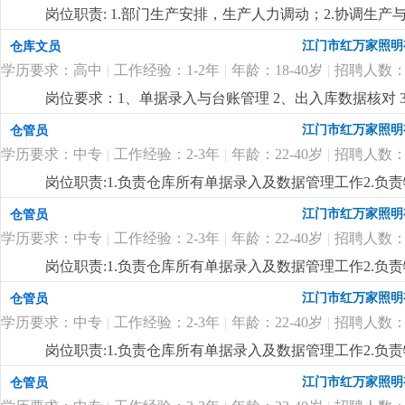
岗位职责: 1.部门生产安排，生产人力调动；2.协调生产与
耗；4.现场“6s”管理；5.优化产线岗位设置,提倡优化工
江门市红万家照明
仓库文员
行业生产管理经验；2.高中或以上文化，熟悉电脑操作；3
学历要求：高中
|
工作经验：1-2年
|
年龄：18-40岁
|
招聘人数：
5.具有较强的iso、6s管理意识，熟悉erp系统操作。
更详
岗位要求：1、单据录入与台账管理 2、出入库数据核对 3
悉进账、出账、委外流程熟悉的优先录用.熟悉仓库账务工作
江门市红万家照明
仓管员
学历要求：中专
|
工作经验：2-3年
|
年龄：22-40岁
|
招聘人数：
岗位职责:1.负责仓库所有单据录入及数据管理工作2.负责
限，中专及以上学历，18-35岁2.对数据敏感，有责任心
江门市红万家照明
仓管员
细
...
学历要求：中专
|
工作经验：2-3年
|
年龄：22-40岁
|
招聘人数：
岗位职责:1.负责仓库所有单据录入及数据管理工作2.负责
限，中专及以上学历，18-35岁2.对数据敏感，有责任心
江门市红万家照明
仓管员
细
...
学历要求：中专
|
工作经验：2-3年
|
年龄：22-40岁
|
招聘人数：
岗位职责:1.负责仓库所有单据录入及数据管理工作2.负责
限，中专及以上学历，18-35岁2.对数据敏感，有责任心
江门市红万家照明
仓管员
细
...