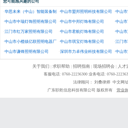
您可能感兴趣的公司
·
华思未来（中山）智能装备制
·
中山市盟邦照明科技有限公司
·
中山市
造有限公司
·
中山市中瑞灯饰照明有限公司
·
中山市中邦灯饰有限公司
·
中山市
·
江门市红万家照明有限公司
·
中山市君航灯饰有限公司
·
中山市
·
中山市小榄镇亿联照明电器厂
·
中山市琪宝灯饰有限公司
·
江门市
·
中山市谦锋照明有限公司
·
深圳市力卓伟业科技有限公司
·
中山市
关于我们
|
求职帮助
|
招聘指南
|
现场招聘会
|
人才
客服电话: 0760-22236300 业务电话: 0760-
法律顾问： 刘叠律师 中文网
广东职乾信息科技有限公司 版权所有
营业