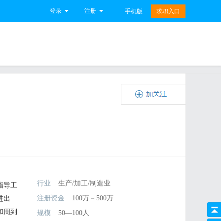
登录
注册
手机版
求职入口
行业
生产/加工/制造业
指导工
注册资金
100万－500万
进出
和周到
规模
50—100人