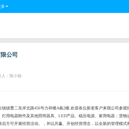
更多
有限公司
布人：陈小姐
镇镇曹二东岸北路456号力祥楼A栋2楼,欢迎各位新老客户来我公司参观
、灯用电器附件及其他照明器具、LED产品、稳压电源、家用电器；货物
准后方可开展经营活动。，并以共赢、开创经营理念，以全新的管理模式