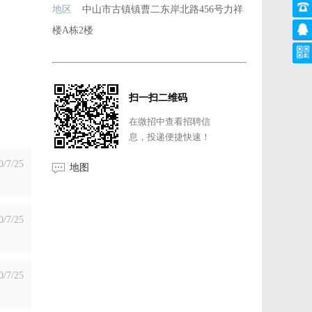
地区
中山市古镇镇曹二东岸北路456号力祥
楼A栋2楼
扫一扫二维码
在微招中查看招聘信
息，投递便捷快速！
0/7/25
地图
0/7/25
0/7/25