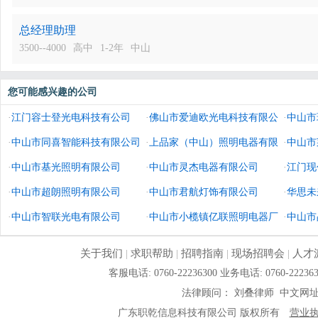
总经理助理
3500--4000
高中
1-2年
中山
您可能感兴趣的公司
·
江门容士登光电科技有公司
·
佛山市爱迪欧光电科技有限公
·
中山市
·
中山市同喜智能科技有限公司
司
·
上品家（中山）照明电器有限
·
中山市
·
中山市基光照明有限公司
公司
·
中山市灵杰电器有限公司
·
江门现
·
中山市超朗照明有限公司
·
中山市君航灯饰有限公司
·
华思未
·
中山市智联光电有限公司
·
中山市小榄镇亿联照明电器厂
造有限
·
中山市
关于我们
|
求职帮助
|
招聘指南
|
现场招聘会
|
人才
客服电话: 0760-22236300 业务电话: 0760-
法律顾问： 刘叠律师 中文网
广东职乾信息科技有限公司 版权所有
营业