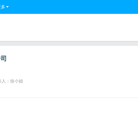
更多
公司
布人：徐小姐