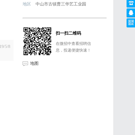
地区
中山市古镇曹三华艺工业园
扫一扫二维码
在微招中查看招聘信
19/5/8
息，投递便捷快速！
地图