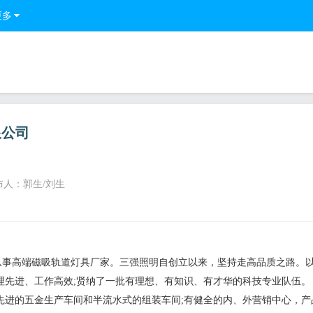
更多
限公司
布人：郭生/刘生
从事高端磁吸轨道灯具厂家。三强照明自创立以来，坚持走高品质之路。
先进、工作高效;贤纳了一批有理想、有知识、有才华的科技专业队伍。
先进的五金生产车间和半流水式的组装车间;有健全的内、外营销中心，产