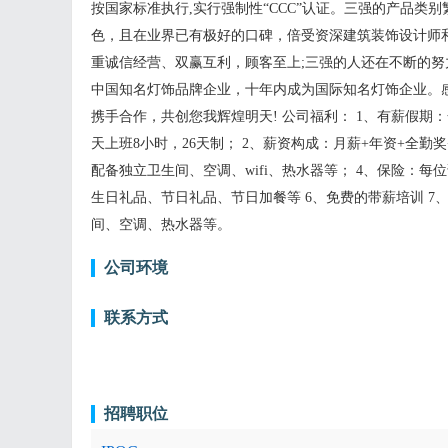
按国家标准执行,实行强制性“CCC”认证。三强的产品
色，且在业界已有极好的口碑，倍受资深建筑装饰设计师和
重诚信经营、双赢互利，顾客至上;三强的人还在不断的努
中国知名灯饰品牌企业，十年内成为国际知名灯饰企业。
携手合作，共创您我辉煌明天! 公司福利： 1、有薪假
天上班8小时，26天制； 2、薪资构成：月薪+年资+全勤
配备独立卫生间、空调、wifi、热水器等； 4、保险：
生日礼品、节日礼品、节日加餐等 6、免费的带薪培训 7、
间、空调、热水器等。
公司环境
联系方式
招聘职位