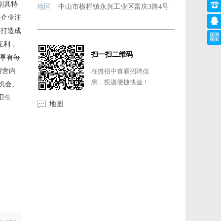
别具特
地区
中山市横栏镇永兴工业区富庆3路4号
强企业注
明打造成
互利，
扫一扫二维码
；享有每
宿舍内
在微招中查看招聘信
息，投递便捷快速！
机会、
卫生
地图