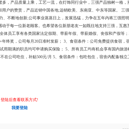
类别繁多，产品质量上乘，工艺一流，在灯饰同行业中，三强产品独树一格，
用户的赞赏，产品近销中国各地;远销欧美、东南亚、中东等国家。 三
力、不断地创新;公司事业蒸蒸日上，发展迅猛，力争在五年内将三强照
感动于每一位新老顾客。也希望各位新朋老友一如既往地支持三强，互惠
期：全体员工享有各类国家法定假期、带薪年假、带薪婚假、丧假和产假等
奖+年终奖，公司每月20日准时发薪； 3、食宿条件：公司免费提供食宿，
每位试用期满的职员均可申请购买保险； 5、所有员工均有机会享有国内旅游
不在公司吃住，补贴500元/月 5、食宿条件：包吃包住，宿舍内配备独立
登陆后查看联系方式!
我要登陆