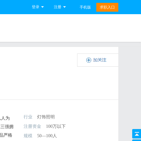
登录
注册
手机版
求职入口
行业
灯饰照明
以人为
注册资金
100万以下
 三强拥
品严格
规模
50—100人