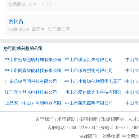
待遇面谈
2-3年
江门
资料员
6000--8000
应届生
江门蓬江区
您可能感兴趣的公司
·
中山市冠华照明灯饰有限公司
·
中山市琪宝灯饰有限公司
·
中山市
·
中山市同喜智能科技有限公司
·
中山市谦锋照明有限公司
·
中山市
·
广东乐销照明科技有限公司
·
中山市小榄镇亿联照明电器厂
司
·
中山市
·
江门容士登光电科技有公司
·
佛山市爱迪欧光电科技有限公
·
中山市
·
上品家（中山）照明电器有限
司
·
中山市莱思照明有限公司
·
中山市
公司
关于我们
|
求职帮助
|
招聘指南
|
现场招聘会
|
人才
客服电话: 0760-22236300 业务电话: 0760-
法律顾问： 刘叠律师 中文网