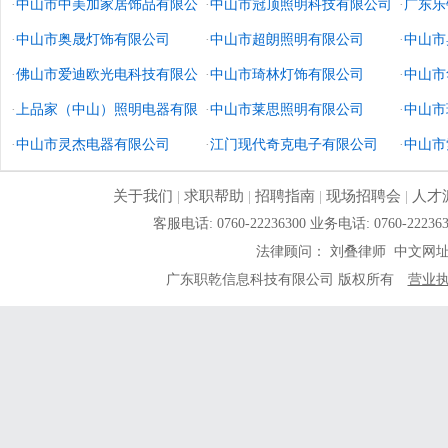
·
中山市中美加家居饰品有限公
·
中山市冠顶照明科技有限公司
·
广东乐
司
·
中山市奥晟灯饰有限公司
·
中山市超朗照明有限公司
·
中山市
·
佛山市爱迪欧光电科技有限公
·
中山市琦林灯饰有限公司
·
中山市
司
·
上品家（中山）照明电器有限
·
中山市莱思照明有限公司
·
中山市
公司
·
中山市灵杰电器有限公司
·
江门现代奇克电子有限公司
·
中山市
关于我们
|
求职帮助
|
招聘指南
|
现场招聘会
|
人才
客服电话: 0760-22236300 业务电话: 0760-
法律顾问： 刘叠律师 中文网
广东职乾信息科技有限公司 版权所有
营业