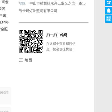
 研发
地区
中山市横栏镇永兴工业区永谊一路10
发团
号卡玛灯饰照明有限公司
中东、
及严格
“金照
扫一扫二维码
在微招中查看招聘信
息，投递便捷快速！
地图
26/3/5