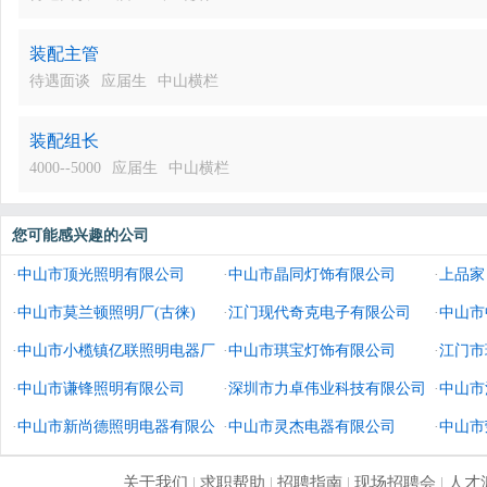
装配主管
待遇面谈
应届生
中山横栏
装配组长
4000--5000
应届生
中山横栏
您可能感兴趣的公司
·
中山市顶光照明有限公司
·
中山市晶同灯饰有限公司
·
上品家
·
中山市莫兰顿照明厂(古徕)
·
江门现代奇克电子有限公司
公司
·
中山市
·
中山市小榄镇亿联照明电器厂
·
中山市琪宝灯饰有限公司
·
江门市
·
中山市谦锋照明有限公司
·
深圳市力卓伟业科技有限公司
·
中山市
·
中山市新尚德照明电器有限公
·
中山市灵杰电器有限公司
·
中山市
司
关于我们
|
求职帮助
|
招聘指南
|
现场招聘会
|
人才