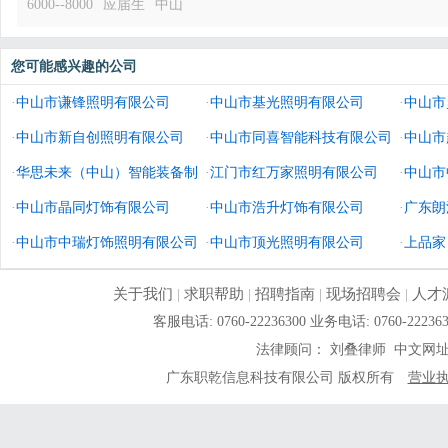
6000--8000
应届生
中山
您可能感兴趣的公司
·
中山市谦锋照明有限公司
·
中山市基光照明有限公司
·
中山市
·
中山市新自创照明有限公司
·
中山市同喜智能科技有限公司
·
中山市
·
华思未来（中山）智能装备制
·
江门市红万家照明有限公司
·
中山市
造有限公司
·
中山市晶同灯饰有限公司
·
中山市浩升灯饰有限公司
·
广东朗
·
中山市中瑞灯饰照明有限公司
·
中山市顶光照明有限公司
·
上品家
公司
关于我们
|
求职帮助
|
招聘指南
|
现场招聘会
|
人才
客服电话: 0760-22236300 业务电话: 0760-
法律顾问： 刘叠律师 中文网
广东职乾信息科技有限公司 版权所有
营业