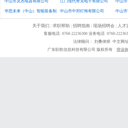
公司
·
中山市灵杰电器有限公司
·
江门现代奇克电子有限公司
·
中山市
·
华思未来（中山）智能装备制
·
中山市中邦灯饰有限公司
·
中山市
造有限公司
关于我们
|
求职帮助
|
招聘指南
|
现场招聘会
|
人才
客服电话: 0760-22236300 业务电话: 0760-
法律顾问： 刘叠律师 中文网
广东职乾信息科技有限公司 版权所有
营业