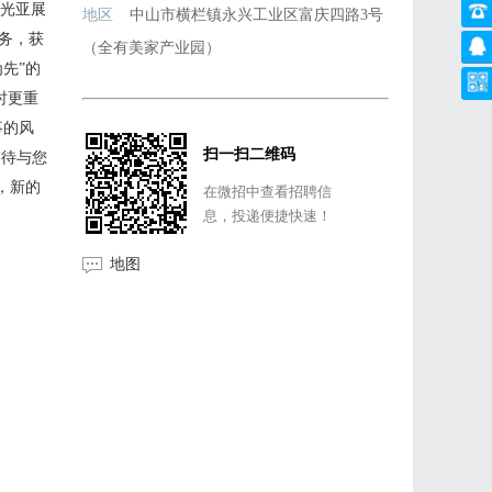
，光亚展
地区
中山市横栏镇永兴工业区富庆四路3号
服务，获
（全有美家产业园）
先”的
时更重
事的风
扫一扫二维码
期待与您
，新的
在微招中查看招聘信
息，投递便捷快速！
地图