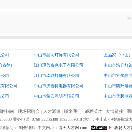
20
限公司
·
中山市晶同灯饰有限公司
·
上品家（中山
(古徕)
·
江门现代奇克电子有限公司
·
中山市浩升灯
限公司
·
江门市玖鼎灯饰有限公司
·
中山市宜尔晶
技有限公司
·
中山市汉吉特电器有限公司
·
中山市朗升电
限公司
·
中山市荣安照明有限公司
·
中山市优腾电
招聘指南
|
现场招聘会
|
人才派遣
|
联络我们
|
诚聘英才
|
友情链接
|
图
2236300 业务电话: 0760-22236300 18925339018 地址：中山市小榄
法律顾问： 刘叠律师 中文网址：
博天人才网.com
求职
招聘
职乾人才