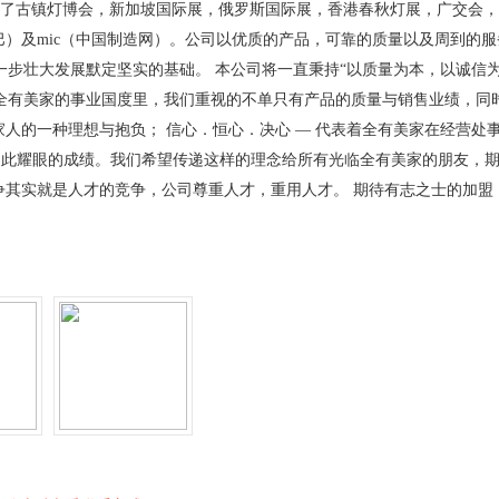
参加了古镇灯博会，新加坡国际展，俄罗斯国际展，香港春秋灯展，广交会
里巴巴）及mic（中国制造网）。公司以优质的产品，可靠的质量以及周到的
步壮大发展默定坚实的基础。 本公司将一直秉持“以质量为本，以诚信为
全有美家的事业国度里，我们重视的不单只有产品的质量与销售业绩，同
家人的一种理想与抱负； 信心．恒心．决心 — 代表着全有美家在经营处
如此耀眼的成绩。我们希望传递这样的理念给所有光临全有美家的朋友，
争其实就是人才的竞争，公司尊重人才，重用人才。 期待有志之士的加盟