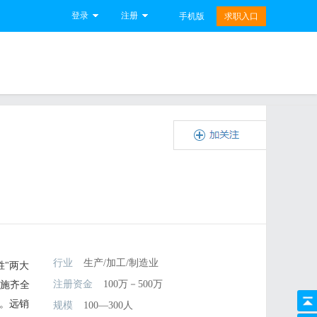
登录
注册
手机版
求职入口
行业
生产/加工/制造业
胜"两大
注册资金
100万－500万
设施齐全
销。远销
规模
100—300人