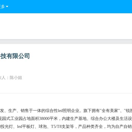
更多
科技有限公司
布人：陈小姐
发、生产、销售于一体的综合性led照明企业。旗下拥有"全有美家"、"锐
新花园式工业园占地面积38000平米，内建生产基地、综合办公大楼及生活
ed投光灯、led平板灯、球泡、T5/T8支架等，产品种类齐全，均为自产自