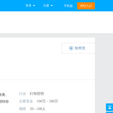
登录
注册
手机版
求职入口
行业
灯饰照明
南美、
注册资金
100万－500万
期待你
规模
50—100人