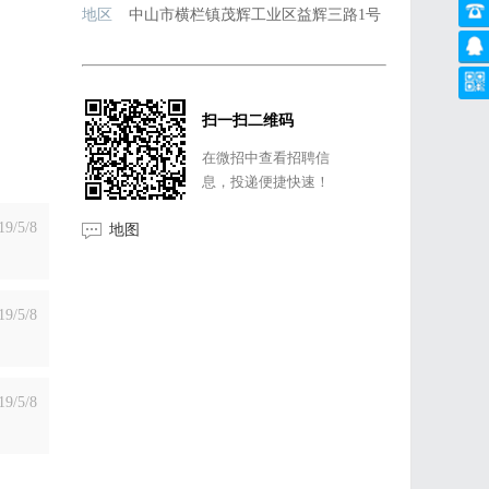
地区
中山市横栏镇茂辉工业区益辉三路1号
扫一扫二维码
在微招中查看招聘信
息，投递便捷快速！
19/5/8
地图
19/5/8
19/5/8