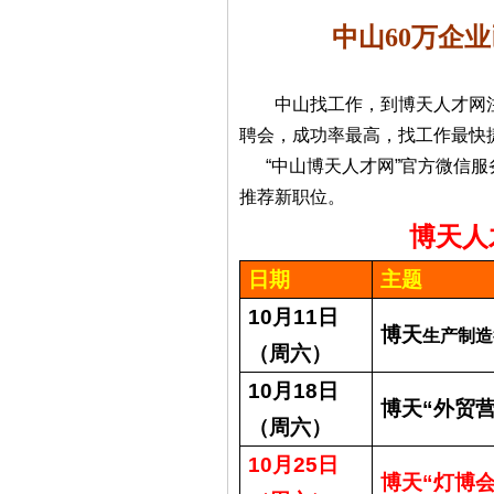
中山60万企业已
中山找工作，到博天人才网注
聘会，成功率最高，找工作最快
“中山博天人才网”官方微信服
推荐新职位。
博天人才－－
日期
主题
10
月
11
日
博天
生产制造
（周六）
10
月
18
日
博天
“
外贸
（周六）
10
月
25
日
博天
“
灯博