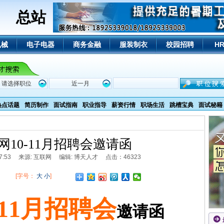
总站
机械
电子电器
商务金融
服装制衣
校园招聘
H
热点话题
简历制作
面试指南
职业指导
薪资行情
职场生活
跳槽宝典
面试秘籍
网10-11月招聘会邀请函
 15:07:53 来源: 互联网 编辑: 博天人才 点击：46323
[字号：
大
小
]
-11月招聘会
邀请函