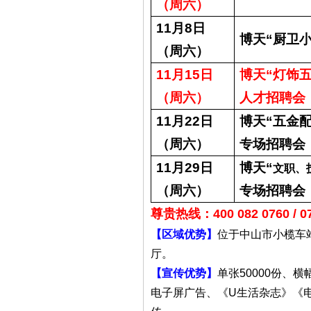
（周六）
11
月
8
日
博天
“
厨卫
（周六）
11
月
15
日
博天
“
灯饰
（周六）
人才招聘会
11
月
22
日
博天
“
五金
（周六）
专场招聘会
11
月
29
日
博天
“
文职、
（周六）
专场招聘会
尊贵热线：400 082 0760 / 0
【区域优势】
位于中山市小榄车
厅。
【宣传优势】
单张50000份、
电子屏广告、《U生活杂志》《