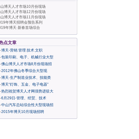
山博天人才市场10月份现场
山博天人才市场12月份现场
山博天人才市场11月份现场
019年博天招聘会预告系列
019年博天·新春首场综合
热点文章
·
博天-营销.管理.技术.文职
·
包装印刷、电子、机械行业大型
·
佛山博天人才市场8月份现场招
·
2012年佛山冬季综合大型现
·
博天·生产制造业技术、技能类
·
博天“灯饰、五金、电子电器”
·
热烈祝贺博天人才网强势进驻大
·
6月29日-管理、经贸、技术
·
中山汽车总站综合性大型现场招
·
2015年博天10月现场招聘