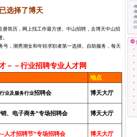
·
佛
选择了博天
·
佛
·
佛
·
2
·
2
册简历，网上找工作最方便。中山招聘，去博天中山招
捷。
务号，潮男潮女和年轻求职者第一选择。自助服务，每天
行业招聘专业人才网
地点
招聘会
博天大厅
行业及服务行业
营销、电子商务
”
专场招聘会
博天大厅
会
--
人才招聘节
”
专场招聘会
博天大厅