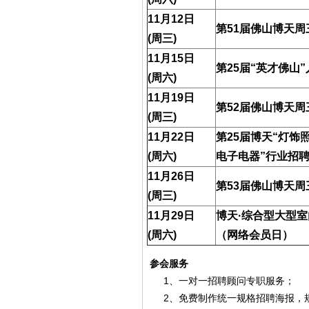
11
月12日
第51届佛山博天
(周三)
11
月15日
第25届“英才佛山
(周六)
11
月19日
第52届佛山博天
(周三)
11
月22日
第25届博天“灯饰
(周六)
电子电器”行业招
11
月26日
第53届佛山博天
(周三)
11
月29日
博天·综合型大型
(周六)
（网络会员日）
参会服务
1、一对一招聘顾问专职服务；
2、免费制作统一规格招聘海报，规格