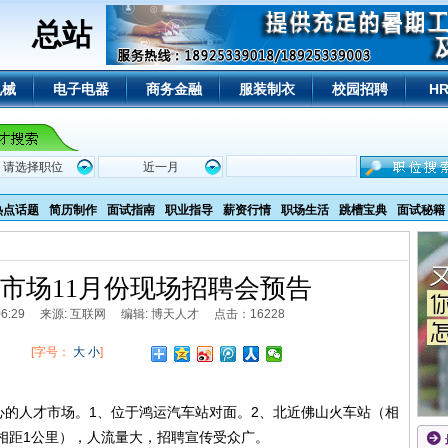
总站
机械
电子电器
商务金融
服装制衣
校园招聘
H
热点话题
简历制作
面试指南
职业指导
薪资行情
职场生活
跳槽宝典
面试秘籍
市场11月份现场招聘会预告
 15:06:29 来源: 互联网 编辑: 博天人才 点击：16228
[字号：
大
小
]
人才市场。1、位于鸿运汽车站对面。2、北近佛山火车站（相
相距1公里），人流量大，招聘宣传受众广。