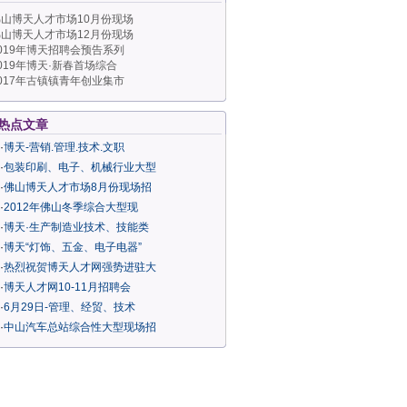
山博天人才市场10月份现场
山博天人才市场12月份现场
019年博天招聘会预告系列
019年博天·新春首场综合
017年古镇镇青年创业集市
热点文章
·
博天-营销.管理.技术.文职
·
包装印刷、电子、机械行业大型
·
佛山博天人才市场8月份现场招
·
2012年佛山冬季综合大型现
·
博天·生产制造业技术、技能类
·
博天“灯饰、五金、电子电器”
·
热烈祝贺博天人才网强势进驻大
·
博天人才网10-11月招聘会
·
6月29日-管理、经贸、技术
·
中山汽车总站综合性大型现场招