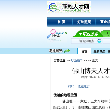
首 页
灯饰照明
五金
最新动态
首页
当前位置:
>>
职业指导
>>
>> 正文
佛山博天人才
时间: 2024/11/14
打印
|
收藏此页
优越的地理位置
佛山唯一 一家处于三大车站中心的
距2公里）。3、南临佛山城巴总站（