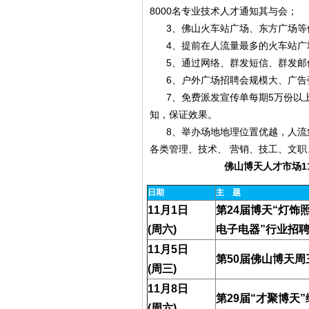
8000名专业技术人才通知其与会；
3、佛山火车站广场、东方广场等
4、提前在人流量最多的火车站广
5、通过网络、群发短信、群发邮件
6、户外广场招聘会规模大、广告强
7、免费派发宣传单每期5万份以上
知，保证效果。
8、举办场地地理位置优越，人流集
各类管理、技术、 营销、技工、文职
佛山博天人才市场1
日期
主
题
11
月1日
第24届博天“灯饰
(周六)
电子电器”行业招
11
月5日
第50届佛山博天
(周三)
11
月8日
第29届“才聚博天
(周六)